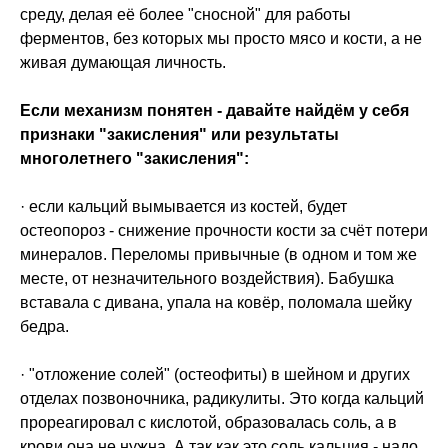
среду, делая её более "сносной" для работы
ферментов, без которых мы просто мясо и кости, а не
живая думающая личность.
Если механизм понятен - давайте найдём у себя
признаки "закисления" или результаты
многолетнего "закисления":
· если кальций вымывается из костей, будет
остеопороз - снижение прочности кости за счёт потери
минералов. Переломы привычные (в одном и том же
месте, от незначительного воздействия). Бабушка
вставала с дивана, упала на ковёр, поломала шейку
бедра.
· "отложение солей" (остеофиты) в шейном и других
отделах позвоночника, радикулиты. Это когда кальций
прореагировал с кислотой, образовалась соль, а в
крови она не нужна. А так как это соль кальция - надо